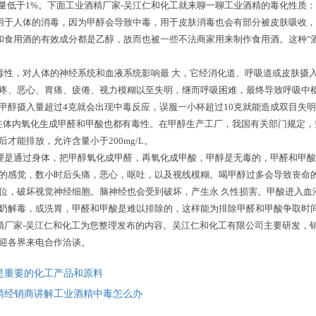
含量低于1%。下面工业酒精厂家-吴江仁和化工就来聊一聊工业酒精的毒化性质：
于人体的消毒，因为甲醇会导致中毒，用于皮肤消毒也会有部分被皮肤吸收，
用酒的有效成分都是乙醇，故而也被一些不法商家用来制作食用酒。这种"酒
，对人体的神经系统和血液系统影响最 大，它经消化道、呼吸道或皮肤摄入
疼、恶心、胃痛、疲倦、视力模糊以至失明，继而呼吸困难，最终导致呼吸中
甲醇摄入量超过4克就会出现中毒反应，误服一小杯超过10克就能造成双目失明
，在体内氧化生成甲醛和甲酸也都有毒性。在甲醇生产工厂，我国有关部门规定，空
才能排放，允许含量小于200mg/L。
是通过身体，把甲醇氧化成甲醛，再氧化成甲酸，甲醇是无毒的，甲醛和甲酸
的感觉，数小时后头痛，恶心，呕吐，以及视线模糊。喝甲醇过多会导致丧命
位，破坏视觉神经细胞。脑神经也会受到破坏，产生永 久性损害。甲酸进入血
奶解毒，或洗胃，甲醛和甲酸是难以排除的，这样能为排除甲醛和甲酸争取时
家-吴江仁和化工为您整理发布的内容。吴江仁和化工有限公司主要研发，销
迎各界来电合作洽谈。
是重要的化工产品和原料
精经销商讲解工业酒精中毒怎么办