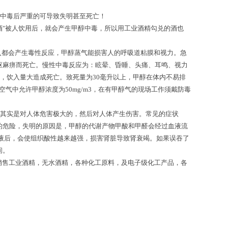
中毒后严重的可导致失明甚至死亡！
"被人饮用后，就会产生甲醇中毒，所以用工业酒精勾兑的酒也
都会产生毒性反应，甲醇蒸气能损害人的呼吸道粘膜和视力。急
枢麻痹而死亡。慢性中毒反应为：眩晕、昏睡、头痛、耳鸣、视力
，饮入量大造成死亡。致死量为30毫升以上，甲醇在体内不易排
气中允许甲醇浓度为50mg/m3，在有甲醇气的现场工作须戴防毒
其实是对人体危害极大的，然后对人体产生伤害。常见的症状
的危险，失明的原因是，甲醇的代谢产物甲酸和甲醛会经过血液流
液后，会使组织酸性越来越强，损害肾脏导致肾衰竭。如果误吞了
间。
售工业酒精，无水酒精，各种化工原料，及电子级化工产品，各