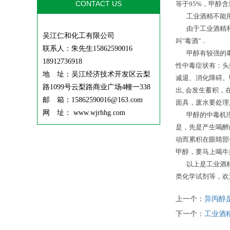
CONTACT US
等于95%，甲醇
工业酒精不能用
由于工业酒精和食
吴江仁和化工有限公司
叫"毒酒"．
联系人：朱先生15862590016
甲醇有较强的毒性
18912736918
性中毒症状有：头
地 址：吴江经济技术开发区云梨
减退、消化障碍。
路1099号云梨路商业广场4幢一338
出, 会发生蓄积
邮 箱：15862590016@163.com
面具，废水要处理后
网 址： www.wjrhhg.com
甲醇的中毒机理
是，先是产生喝醉
动而累积在眼睛部
甲醇，要马上喝牛
以上是工业酒精厂
类化学试剂等，欢
上一个：
异丙醇
下一个：
工业酒